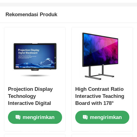
Rekomendasi Produk
Projection Display
High Contrast Ratio
Technology
Interactive Teaching
Interactive Digital
Board with 178°
Blackboard with Wi-
Viewing Angle and
mengirimkan
mengirimkan
Fi Connectivity and
1200 1 Contrast Ratio
Android
permintaan
permintaan
Compatibility