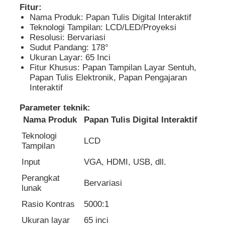
Fitur:
Nama Produk: Papan Tulis Digital Interaktif
Teknologi Tampilan: LCD/LED/Proyeksi
Tentang kita
Resolusi: Bervariasi
Sudut Pandang: 178°
Ukuran Layar: 65 Inci
Wisata pabrik
Fitur Khusus: Papan Tampilan Layar Sentuh,
Papan Tulis Elektronik, Papan Pengajaran
Interaktif
Kontrol kualitas
Parameter teknik:
Nama Produk
Papan Tulis Digital Interaktif
Hubungi kami
Teknologi
LCD
Tampilan
Quote request suatu
Input
VGA, HDMI, USB, dll.
Perangkat
Bervariasi
lunak
Papan Tulis Digital Interaktif
Rasio Kontras
5000:1
Papan Tulis Interaktif Pendidikan
Ukuran layar
65 inci