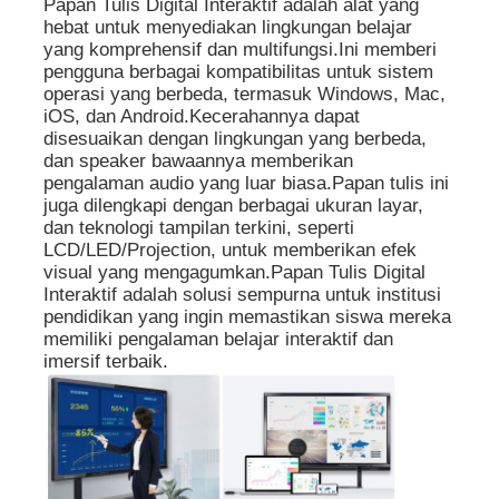
Papan Tulis Digital Interaktif adalah alat yang
hebat untuk menyediakan lingkungan belajar
yang komprehensif dan multifungsi.Ini memberi
Papan tulis Interaktif IR
pengguna berbagai kompatibilitas untuk sistem
operasi yang berbeda, termasuk Windows, Mac,
iOS, dan Android.Kecerahannya dapat
Papan Tulis Cerdas
disesuaikan dengan lingkungan yang berbeda,
dan speaker bawaannya memberikan
pengalaman audio yang luar biasa.Papan tulis ini
Panel Datar Interaktif Konferensi
juga dilengkapi dengan berbagai ukuran layar,
dan teknologi tampilan terkini, seperti
LCD/LED/Projection, untuk memberikan efek
visual yang mengagumkan.Papan Tulis Digital
Interaktif adalah solusi sempurna untuk institusi
pendidikan yang ingin memastikan siswa mereka
memiliki pengalaman belajar interaktif dan
imersif terbaik.