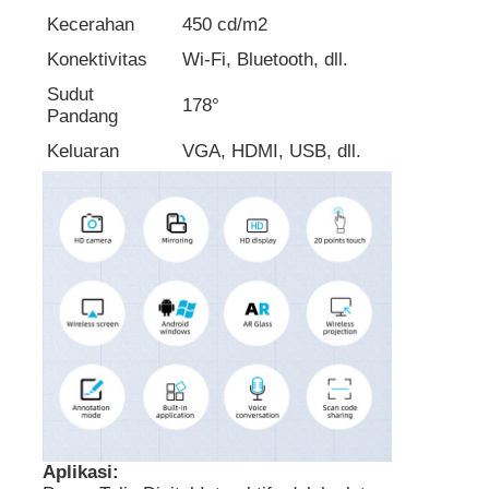
Kecerahan
450 cd/m2
Papan Tulis Nano Cerdas
Konektivitas
Wi-Fi, Bluetooth, dll.
Sudut
178°
Pandang
Tampilan Interaktif Ruang Rapat
Keluaran
VGA, HDMI, USB, dll.
Papan Cerdas Interaktif Digital
Tanda Digital Vertikal
Kios Interaktif Floor Standing
panel datar interaktif
Aplikasi:
Kios Layar Sentuh Horizontal