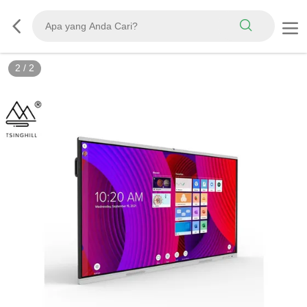
2
/
2