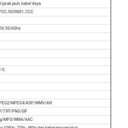
 jarak jauh, kabel daya
 FCC, ISO9001, CCC
V, 50/60Hz
0 ℃
PEG2/MPEG4/ASP/WMV/AVI
/TIFF/PNG/GIF
ng/MP3/WMA/AAC
 1080p, 720p, 480p dan beberapa resolusi