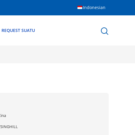
Indonesian
 REQUEST SUATU
Cina
TSINGHILL