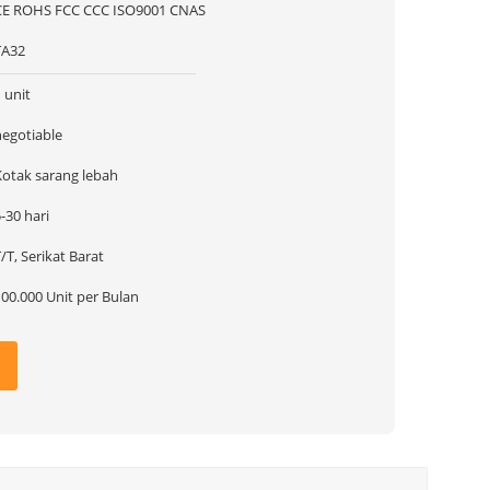
CE ROHS FCC CCC ISO9001 CNAS
TA32
 unit
negotiable
Kotak sarang lebah
-30 hari
/T, Serikat Barat
100.000 Unit per Bulan