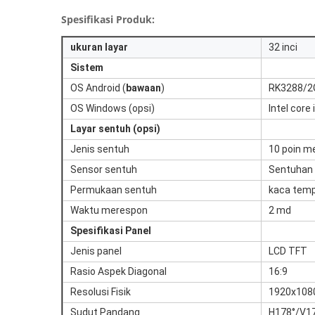
Spesifikasi Produk:
ukuran layar
32 inci
Sistem
OS Android (
bawaan
)
RK3288/2
OS Windows (opsi)
Intel core
Layar sentuh (opsi)
Jenis sentuh
10 poin m
Sensor sentuh
Sentuhan 
Permukaan sentuh
kaca tem
Waktu merespon
2 md
Spesifikasi Panel
Jenis panel
LCD TFT
Rasio Aspek Diagonal
16:9
Resolusi Fisik
1920x108
Sudut Pandang
H178°/V1