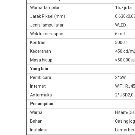
Warna tampilan
16,7 juta
Jarak Piksel (mm)
0,630x0,
Jenis lampu latar
WLED
Waktu merespon
6 md
Kontras
5000:1
Kecerahan
450 cd/m
Masa hidup
>50.000 j
Yang lain
Pembicara
2*5W
Internet
WIFI , RJ4
Antarmuka
2*USD2,0
Penampilan
Warna
Hitam/Dis
Bahan
Casing l
Instalasi
Lantai berd