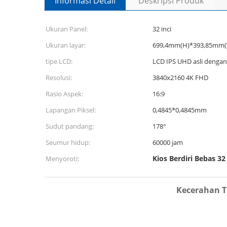
Informasi Detail
Deskripsi Produk
Ukuran Panel:
32 inci
Ukuran layar:
699,4mm(H)*393,85mm(
tipe LCD:
LCD IPS UHD asli dengan
Resolusi:
3840x2160 4K FHD
Rasio Aspek:
16:9
Lapangan Piksel:
0,4845*0,4845mm
Sudut pandang:
178°
Seumur hidup:
60000 jam
Kios Berdiri Bebas 32 
Menyoroti:
Kecerahan Ti