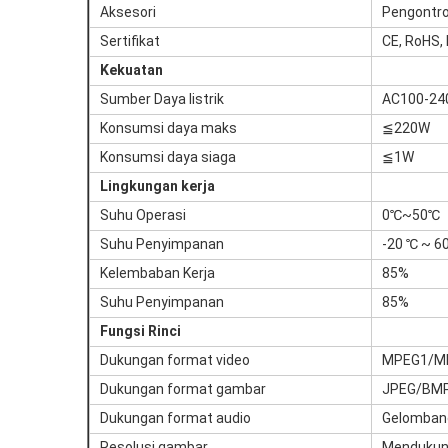
Aksesori
Pengontrol
Sertifikat
CE, RoHS,
Kekuatan
Sumber Daya listrik
AC100-240
Konsumsi daya maks
≦220W
Konsumsi daya siaga
≦1W
Lingkungan kerja
Suhu Operasi
0℃~50℃
Suhu Penyimpanan
-20 ℃ ~ 6
Kelembaban Kerja
85%
Suhu Penyimpanan
85%
Fungsi Rinci
Dukungan format video
MPEG1/M
Dukungan format gambar
JPEG/BMP
Dukungan format audio
Gelomba
Resolusi gambar
Mendukung