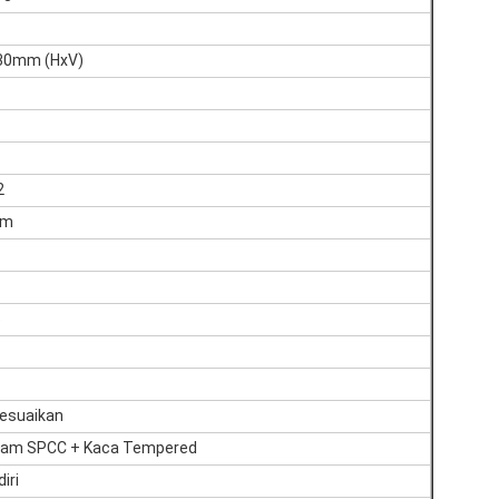
630mm (HxV)
2
am
5
esuaikan
ogam SPCC + Kaca Tempered
iri