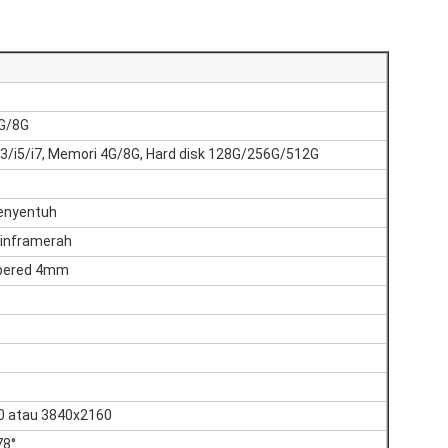
G/8G
 i3/i5/i7, Memori 4G/8G, Hard disk 128G/256G/512G
enyentuh
inframerah
pered 4mm
0 atau 3840x2160
78°