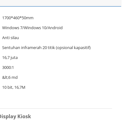
1700*460*50mm
Windows 7/Windows 10/Android
Anti silau
Sentuhan inframerah 20 titik (opsional kapasitif)
16,7 juta
3000:1
&lt;6 md
10 bit, 16,7M
Display Kiosk