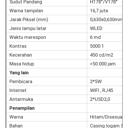
Sudut Pandang
H178°/V178°
Warna tampilan
16,7 juta
Papan Tulis Nano Cerdas
Jarak Piksel (mm)
0,630x0,630mm (
Jenis lampu latar
WLED
Tampilan Interaktif Ruang Rapat
Waktu merespon
6 md
Kontras
5000:1
Papan Cerdas Interaktif Digital
Kecerahan
450 cd/m2
Masa hidup
>50.000 jam
Tanda Digital Vertikal
Yang lain
Pembicara
2*5W
Kios Interaktif Floor Standing
Internet
WIFI , RJ45
Antarmuka
2*USD2,0
panel datar interaktif
Penampilan
Warna
Hitam/Disesuaik
Kios Layar Sentuh Horizontal
Bahan
Casing logam SP