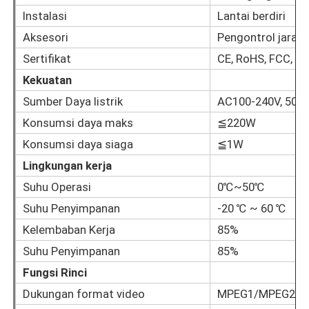
Instalasi
Lantai berdiri
Papan tulis Interaktif IR
Aksesori
Pengontrol jarak 
Sertifikat
CE, RoHS, FCC, I
Papan Tulis Cerdas
Kekuatan
Sumber Daya listrik
AC100-240V, 50/
Panel Datar Interaktif Konferensi
Konsumsi daya maks
≦220W
Konsumsi daya siaga
≦1W
Lingkungan kerja
Suhu Operasi
0℃~50℃
Suhu Penyimpanan
-20 ℃ ~ 60 ℃
Kelembaban Kerja
85%
Suhu Penyimpanan
85%
Fungsi Rinci
Dukungan format video
MPEG1/MPEG2/M