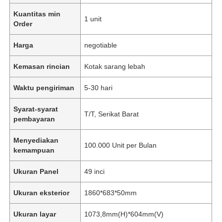
Kuantitas min
1 unit
Order
Harga
negotiable
Kemasan rincian
Kotak sarang lebah
Waktu pengiriman
5-30 hari
Syarat-syarat
T/T, Serikat Barat
pembayaran
Menyediakan
100.000 Unit per Bulan
kemampuan
Ukuran Panel
49 inci
Ukuran eksterior
1860*683*50mm
Ukuran layar
1073,8mm(H)*604mm(V)