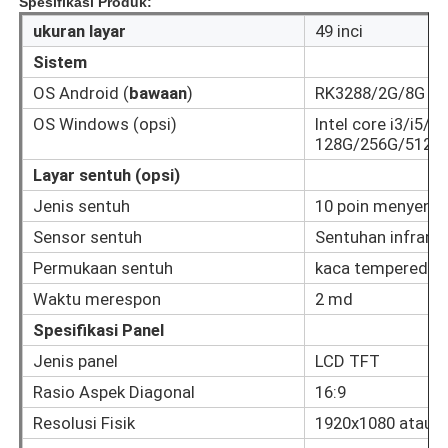
Spesifikasi Produk:
ukuran layar
49 inci
Tentang kita
Sistem
OS Android (
bawaan
)
RK3288/2G/8G
Wisata pabrik
OS Windows (opsi)
Intel core i3/i5/i
128G/256G/512G
Layar sentuh (opsi)
Kontrol kualitas
Jenis sentuh
10 poin menyent
Sensor sentuh
Sentuhan infram
Hubungi kami
Permukaan sentuh
kaca tempered 
Waktu merespon
2 md
Quote request suatu
Spesifikasi Panel
Jenis panel
LCD TFT
Papan Tulis Digital Interaktif
Rasio Aspek Diagonal
16:9
Resolusi Fisik
1920x1080 atau 
Papan Tulis Interaktif Pendidikan