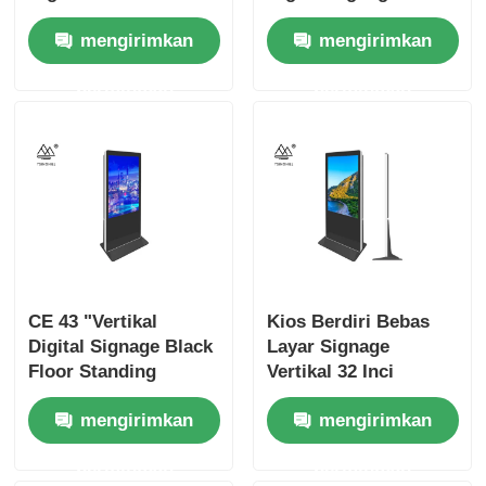
Android 65 Inci
Inci
mengirimkan
mengirimkan
permintaan
permintaan
CE 43 "Vertikal
Kios Berdiri Bebas
Digital Signage Black
Layar Signage
Floor Standing
Vertikal 32 Inci
Interactive Kiosk
3840x2160px
mengirimkan
mengirimkan
permintaan
permintaan