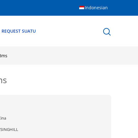
Indonesian
 REQUEST SUATU
 8ms
ms
Cina
TSINGHILL