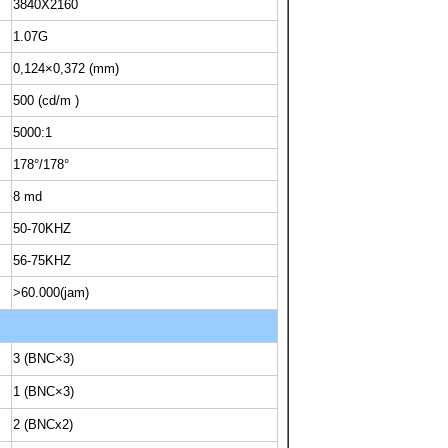
3840X2160
1.07G
0,124×0,372 (mm)
500 (cd/m )
5000:1
178°/178°
8 md
50-70KHZ
56-75KHZ
>60.000(jam)
3 (BNC×3)
1 (BNC×3)
2 (BNCx2)