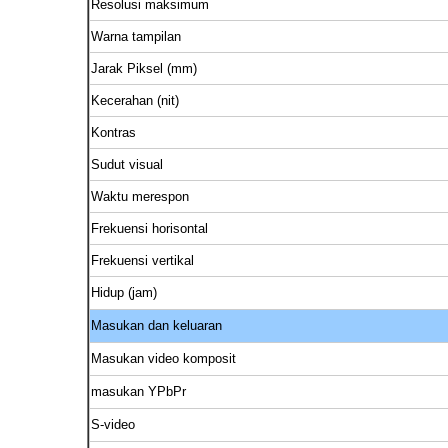
Resolusi maksimum
Warna tampilan
Jarak Piksel (mm)
Kecerahan (nit)
Kontras
Sudut visual
Waktu merespon
Frekuensi horisontal
Frekuensi vertikal
Hidup (jam)
Masukan dan keluaran
Masukan video komposit
masukan YPbPr
S-video