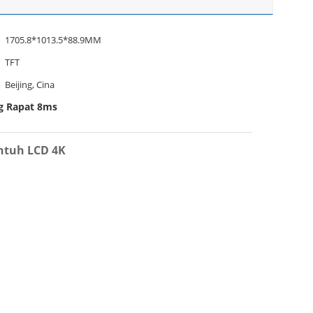
1705.8*1013.5*88.9MM
TFT
Beijing, Cina
ng Rapat 8ms
entuh LCD 4K