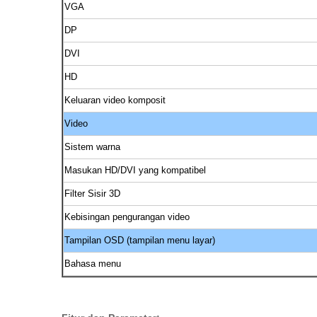
VGA
DP
DVI
HD
Keluaran video komposit
Video
Sistem warna
Masukan HD/DVI yang kompatibel
Filter Sisir 3D
Kebisingan pengurangan video
Tampilan OSD (tampilan menu layar)
Bahasa menu