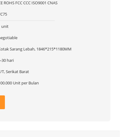
CE ROHS FCC CCC ISO9001 CNAS
TC75
 unit
negotiable
Kotak Sarang Lebah, 1846*215*1180MM
-30 hari
/T, Serikat Barat
100.000 Unit per Bulan