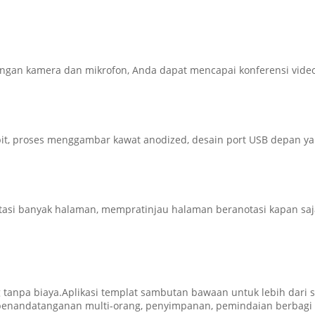
dengan kamera dan mikrofon, Anda dapat mencapai konferensi video
it, proses menggambar kawat anodized, desain port USB depan y
si banyak halaman, mempratinjau halaman beranotasi kapan saja
anpa biaya.Aplikasi templat sambutan bawaan untuk lebih dari s
g penandatanganan multi-orang, penyimpanan, pemindaian berbagi 