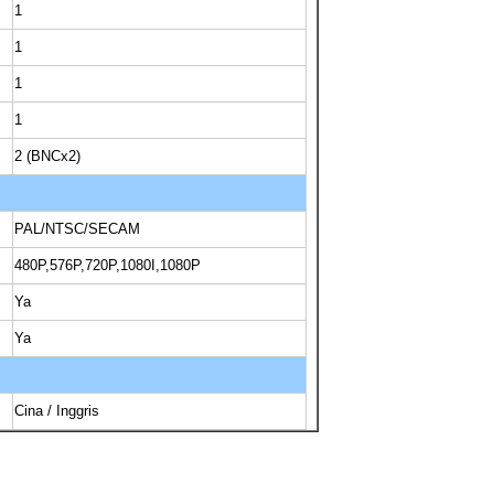
1
1
1
1
2 (BNCx2)
PAL/NTSC/SECAM
480P,576P,720P,1080I,1080P
Ya
Ya
Cina / Inggris