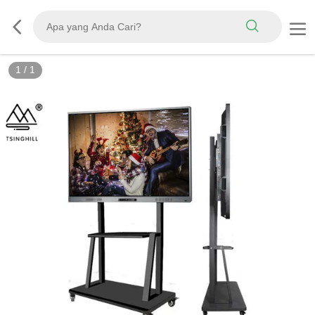
1
/
1