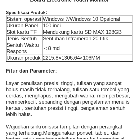
Spesifikasi Produk:
Sistem operasi
Windows 7/Windows 10 Opsional
Ukuran Panel
100 inci
Slot kartu TF
Mendukung kartu SD MAX 128GB
Jenis Sentuh
Sentuhan Inframerah 20 titik
Sentuh Waktu
＜8 md
Respons
Ukuran produk
2215,8×1306,64×106MM
Fitur dan Parameter:
Layar penulisan presisi tinggi, tulisan yang sangat
halus masih tidak terhalang, tulisan satu tombol yang
cerdas, menghapus, mengubah warna, memperbesar,
Rumah
memperkecil, sebanding dengan pengalaman menulis
kertas , sentuhan presisi tinggi, pengalaman sentuh
lebih halus.
Produk
Wujudkan sinkronisasi tampilan dengan perangkat
yang terhubung.Menggunakan ponsel, tablet, dan
Video