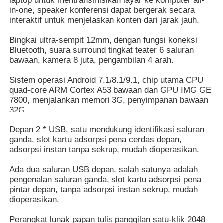
laptop untuk mentransmisikan layar ke komputer all-
in-one, speaker konferensi dapat bergerak secara
interaktif untuk menjelaskan konten dari jarak jauh.
Tentang kita
Bingkai ultra-sempit 12mm, dengan fungsi koneksi
Bluetooth, suara surround tingkat teater 6 saluran
bawaan, kamera 8 juta, pengambilan 4 arah.
Wisata pabrik
Sistem operasi Android 7.1/8.1/9.1, chip utama CPU
quad-core ARM Cortex A53 bawaan dan GPU IMG GE
Kontrol kualitas
7800, menjalankan memori 3G, penyimpanan bawaan
32G.
Hubungi kami
Depan 2 * USB, satu mendukung identifikasi saluran
ganda, slot kartu adsorpsi pena cerdas depan,
adsorpsi instan tanpa sekrup, mudah dioperasikan.
Quote request suatu
Ada dua saluran USB depan, salah satunya adalah
pengenalan saluran ganda, slot kartu adsorpsi pena
Papan Tulis Digital Interaktif
pintar depan, tanpa adsorpsi instan sekrup, mudah
dioperasikan.
Papan Tulis Interaktif Pendidikan
Perangkat lunak papan tulis panggilan satu-klik 2048