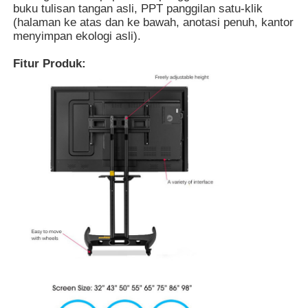
buku tulisan tangan asli, PPT panggilan satu-klik
(halaman ke atas dan ke bawah, anotasi penuh, kantor
menyimpan ekologi asli).
Papan Tulis Nano Cerdas
Fitur Produk:
Tampilan Interaktif Ruang Rapat
Papan Cerdas Interaktif Digital
Tanda Digital Vertikal
Kios Interaktif Floor Standing
panel datar interaktif
Kios Layar Sentuh Horizontal