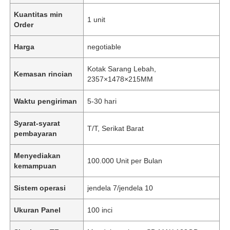
Kuantitas min
1 unit
Order
Harga
negotiable
Kotak Sarang Lebah,
Kemasan rincian
2357×1478×215MM
Waktu pengiriman
5-30 hari
Syarat-syarat
T/T, Serikat Barat
pembayaran
Menyediakan
100.000 Unit per Bulan
kemampuan
Sistem operasi
jendela 7/jendela 10
Ukuran Panel
100 inci