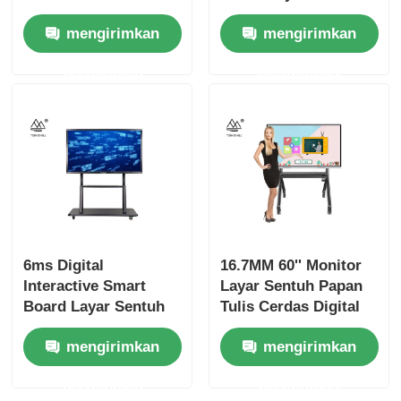
Tampilan Layar
CCC 70''
mengirimkan
mengirimkan
Sentuh
permintaan
permintaan
6ms Digital
16.7MM 60'' Monitor
Interactive Smart
Layar Sentuh Papan
Board Layar Sentuh
Tulis Cerdas Digital
Interaktif 65''
20 Titik Sentuh
mengirimkan
mengirimkan
permintaan
permintaan