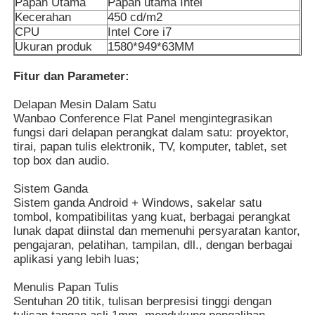
Papan Utama
Papan utama Intel
Kecerahan
450 cd/m2
CPU
Intel Core i7
Ukuran produk
1580*949*63MM
Fitur dan Parameter:
Delapan Mesin Dalam Satu
Wanbao Conference Flat Panel mengintegrasikan
fungsi dari delapan perangkat dalam satu: proyektor,
tirai, papan tulis elektronik, TV, komputer, tablet, set
top box dan audio.
Sistem Ganda
Sistem ganda Android + Windows, sakelar satu
tombol, kompatibilitas yang kuat, berbagai perangkat
Rumah
lunak dapat diinstal dan memenuhi persyaratan kantor,
pengajaran, pelatihan, tampilan, dll., dengan berbagai
aplikasi yang lebih luas;
Produk
Menulis Papan Tulis
Sentuhan 20 titik, tulisan berpresisi tinggi dengan
Video