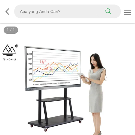
1
/
1