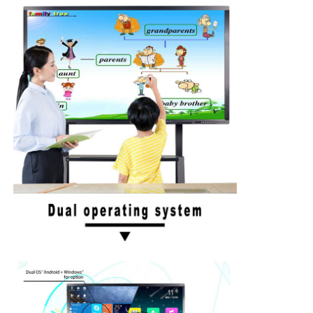
Papan Tulis Nano Cerdas
Tampilan Interaktif Ruang Rapat
Papan Cerdas Interaktif Digital
Tanda Digital Vertikal
Kios Interaktif Floor Standing
panel datar interaktif
Kios Layar Sentuh Horizontal