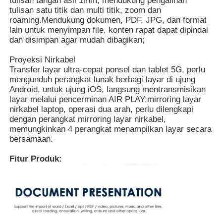
tulisan tangan asli 1mm, mendukung pengalihan
tulisan satu titik dan multi titik, zoom dan
roaming.Mendukung dokumen, PDF, JPG, dan format
Tentang kita
lain untuk menyimpan file, konten rapat dapat dipindai
dan disimpan agar mudah dibagikan;
Proyeksi Nirkabel
Wisata pabrik
Transfer layar ultra-cepat ponsel dan tablet 5G, perlu
mengunduh perangkat lunak berbagi layar di ujung
Android, untuk ujung iOS, langsung mentransmisikan
Kontrol kualitas
layar melalui pencerminan AIR PLAY;mirroring layar
nirkabel laptop, operasi dua arah, perlu dilengkapi
dengan perangkat mirroring layar nirkabel,
Hubungi kami
memungkinkan 4 perangkat menampilkan layar secara
bersamaan.
Quote request suatu
Fitur Produk:
Papan Tulis Digital Interaktif
Papan Tulis Interaktif Pendidikan